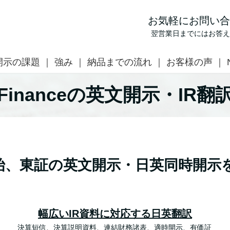
お気軽にお問い合
翌営業日までにはお答え
開示の課題
強み
納品までの流れ
お客様の声
inanceの英文開示・IR
月開始、東証の英文開示・日英同時開示
幅広いIR資料に対応する日英翻訳
決算短信、決算説明資料、連結財務諸表、適時開示、有価証