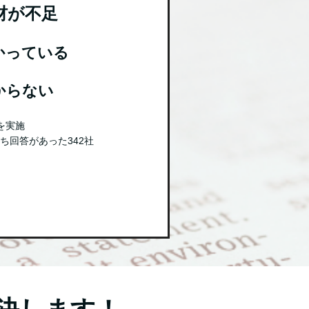
材が不足
かっている
からない
を実施
ち回答があった342社