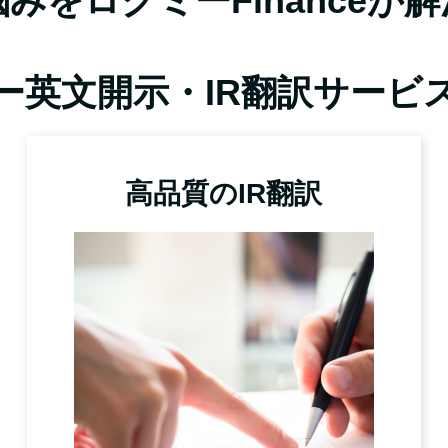
みをログミーFinanceが
ー英文開示・IR翻訳サービ
高品質のIR翻訳