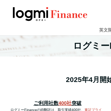
英文
ログミーF
2025年4
ご利用社数
400社
突破
ログミーFinanceのIR翻訳は、取引実績400社、
東証プライ